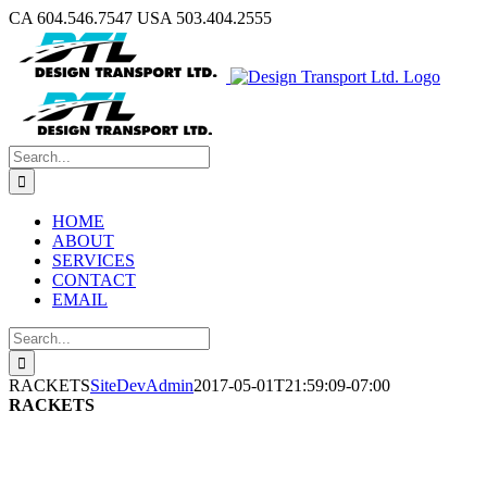
Skip
CA 604.546.7547 USA 503.404.2555
to
content
Search
for:
HOME
ABOUT
SERVICES
CONTACT
EMAIL
Search
for:
RACKETS
SiteDevAdmin
2017-05-01T21:59:09-07:00
RACKETS
Lorem ipsum dolor sit amet, consectetur adipisicing