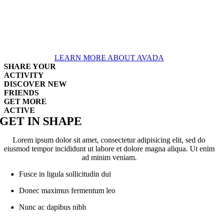
elit, sed do eiusmod tempor incididunt ut labore et
dolore magna aliqua. Ut enim ad minim veniam,
quis nostrud exercitation.
LEARN MORE ABOUT AVADA
SHARE YOUR
ACTIVITY
DISCOVER NEW
FRIENDS
GET MORE
ACTIVE
GET IN SHAPE
Lorem ipsum dolor sit amet, consectetur adipisicing elit, sed do
eiusmod tempor incididunt ut labore et dolore magna aliqua. Ut enim
ad minim veniam.
Fusce in ligula sollicitudin dui
Donec maximus fermentum leo
Nunc ac dapibus nibh